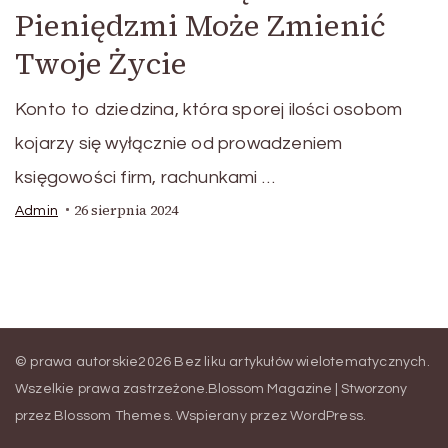
Pieniędzmi Może Zmienić
Twoje Życie
Konto to dziedzina, która sporej ilości osobom
kojarzy się wyłącznie od prowadzeniem
księgowości firm, rachunkami …
26 sierpnia 2024
Admin
© prawa autorskie2026
Bez liku artykułów wielotematycznych
.
Wszelkie prawa zastrzeżone.
Blossom Magazine | Stworzony
przez
Blossom Themes
.
Wspierany przez
WordPress
.