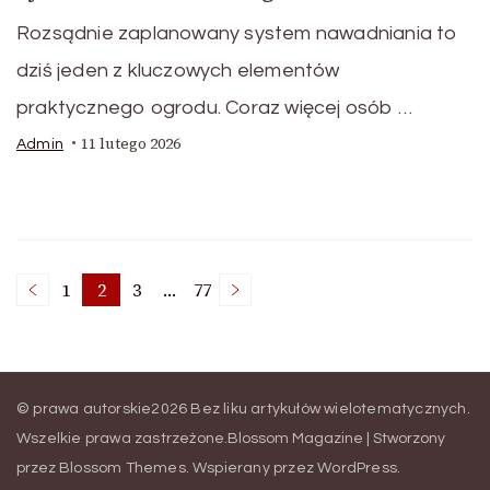
Rozsądnie zaplanowany system nawadniania to
dziś jeden z kluczowych elementów
praktycznego ogrodu. Coraz więcej osób …
11 lutego 2026
Admin
Stronicowanie
1
2
3
…
77
Strona
Strona
Strona
Strona
wpisów
© prawa autorskie2026
Bez liku artykułów wielotematycznych
.
Wszelkie prawa zastrzeżone.
Blossom Magazine | Stworzony
przez
Blossom Themes
.
Wspierany przez
WordPress
.