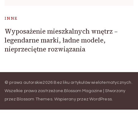
INNE
Wyposażenie mieszkalnych wnętrz –
legendarne marki, ładne modele,
nieprzeciętne rozwiązania
© prawa autorskie2026
Bez liku artykułów wielotematycznych
.
Wszelkie prawa zastrzeżone.
Blossom Magazine | Stworzony
przez
Blossom Themes
.
Wspierany przez
WordPress
.